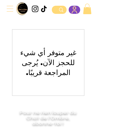
غير متوفر أي شيء
للحجز الآن. يُرجى
المراجعة قريبًا.
Pour ne rien louper du
Chat de l'Ombre,
abonne-toi !