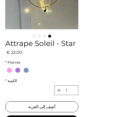
Attrape Soleil - Star
السع
*
Pierres
الكمية
*
أضِف إلى العربة