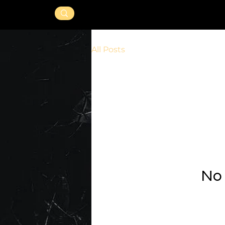
HOME
Services
Accompag
All Posts
No 