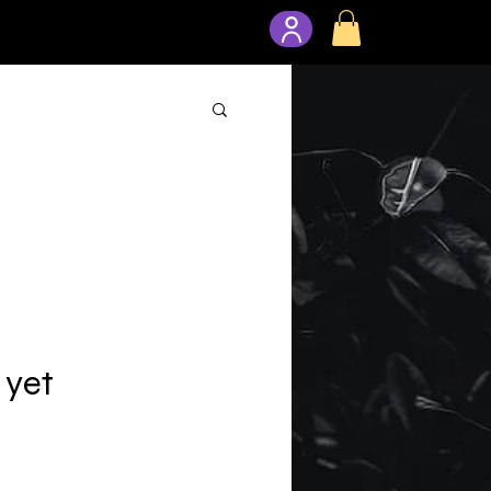
Shop
Category page
More
 yet