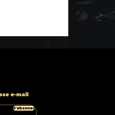
sse e-mail
S'abonner