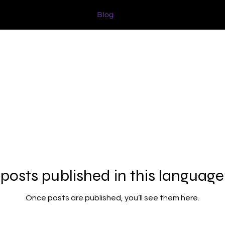
nements
Boutique
Blog
Article page
About
posts published in this language
Once posts are published, you’ll see them here.