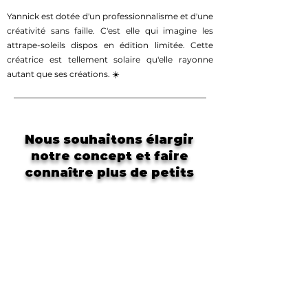
Yannick est dotée d'un professionnalisme et d'une
créativité sans faille. C'est elle qui imagine les
attrape-soleils dispos en édition limitée. Cette
créatrice est tellement solaire qu'elle rayonne
autant que ses créations. ☀️
Nous souhaitons élargir
notre concept et faire
connaître plus de petits
créateurs !
Alors si la famille du Chat de
l'Ombre t'appelle et que nos
valeurs te parlent, tu peux remplir
le petit formulaire ci-contre 🖤
Rejoins-nous :
E-mail
Objet