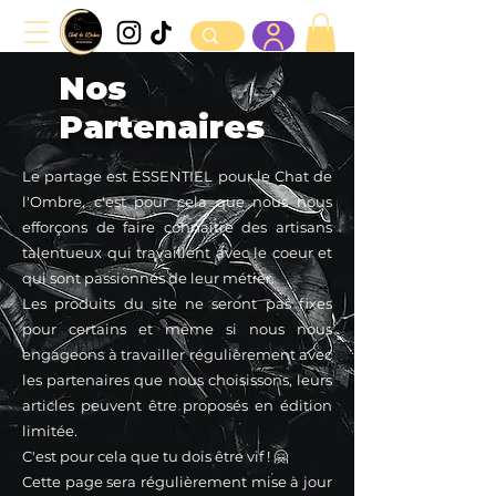
Nos
Partenaires
Le partage est ESSENTIEL pour le Chat de
l'Ombre, c'est pour cela que nous nous
efforçons de faire connaître des artisans
talentueux qui travaillent avec le coeur et
qui sont passionnés de leur métier.
Les produits du site ne seront pas fixes
pour certains et même si nous nous
engageons à travailler régulièrement avec
les partenaires que nous choisissons, leurs
articles peuvent être proposés en édition
limitée.
C'est pour cela que tu dois être vif ! 🤗
Cette page sera régulièrement mise à jour