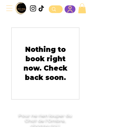
Nothing to
book right
now. Check
back soon.
Pour ne rien louper du
Chat de l'Ombre,
abonne-toi !