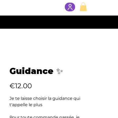
Shop
Category page
More
Guidance ✨
Price
€12.00
Je te laisse choisir la guidance qui
t'appelle le plus
Pour toute commande passée, je