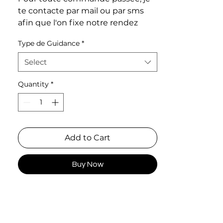
te contacte par mail ou par sms
afin que l'on fixe notre rendez
vous.
Type de Guidance
*
Durée :
Select
-1 question : environ 15 min (le plus
souvent par vocaux et photos)
Quantity
*
-1 thème : environ 30 à 40 min en
Visio
-guidance générale : environ 1h -
1h15 en Visio
Add to Cart
Buy Now