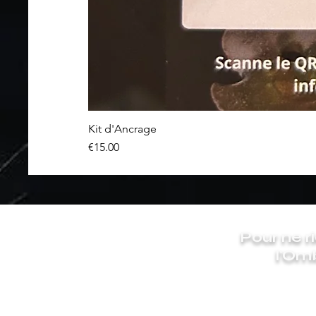
Kit d'Ancrage
Price
€15.00
Pour ne r
l'Om