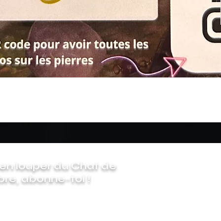
Quick View
ien louper du Chat de
bre, abonne-toi !